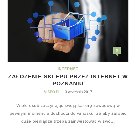
0
INTERNET
ZAŁOŻENIE SKLEPU PRZEZ INTERNET W
POZNANIU
-
VISEO.PL
3 września 2017
Wiele osób zaczynając swoją karierę zawodową w
pewnym momencie dochodzi do wniosku, że aby zarobić
duże pieniądze trzeba zainwestować w swó...