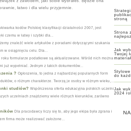
 związek z zawodem, jaki sobie wybrałeś. Będzie ona
awnie, łatwo i dla wielu przyjemnie.
Strateg
publikac
stroną
warka kodów Polskiej klasyfikacji działalności 2007, jest
Strona 
ki czemu w łatwy i szybki dla...
najleps
żemy znaleźć wiele artykułów z poradami dotyczącymi szukania
Jak wyb
m w osiągnięciu celu. Dla...
Twojej 
materia
roku formularze podatkowe są aktualizowane. Wśród nich można
ani już wypełniać. Jednym z takich dokumentów...
Stylowe
szenia ?
Ogłoszenia, to jedna z najbardziej popularnych form
do każd
duktów, o różnym charakterze. Tworzą je osoby w różnym wieku,...
runki studiów?
Współczesna oferta edukacyjna polskich uczelni
Jak wyk
2024 ro
szych uczelniach znajdziemy wiele różnych kierunków, zarówno
wników
Dla pracodawcy liczy się to, aby jego ekipa była zgrana i
NA
em firma może realizować założone...