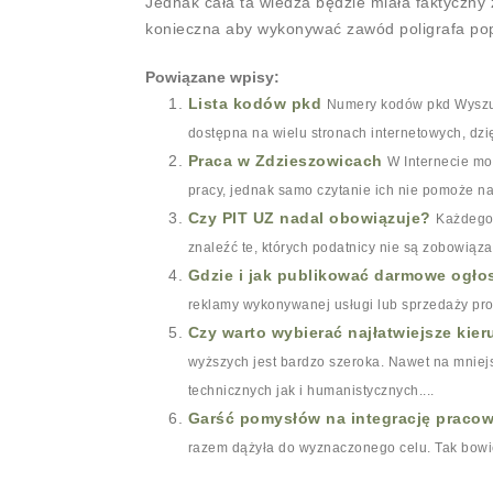
Jednak cała ta wiedza będzie miała faktyczny
konieczna aby wykonywać zawód poligrafa popr
Powiązane wpisy:
Lista kodów pkd
Numery kodów pkd Wyszuki
dostępna na wielu stronach internetowych, dzię
Praca w Zdzieszowicach
W Internecie mo
pracy, jednak samo czytanie ich nie pomoże na
Czy PIT UZ nadal obowiązuje?
Każdego 
znaleźć te, których podatnicy nie są zobowiąz
Gdzie i jak publikować darmowe ogło
reklamy wykonywanej usługi lub sprzedaży pro
Czy warto wybierać najłatwiejsze kie
wyższych jest bardzo szeroka. Nawet na mniej
technicznych jak i humanistycznych....
Garść pomysłów na integrację praco
razem dążyła do wyznaczonego celu. Tak bowi