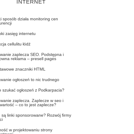
INTERNET
i sposób działa monitoring cen
rencji
ki zasięg internetu
cja cellulitu łódź
wanie zaplecza SEO. Podstępna i
towna reklama – presell pages
tawowe znaczniki HTML
wanie ogłoszeń to nic trudnego
e szukać ogłoszeń z Podkarpacia?
owanie zaplecza. Zaplecze w seo i
wartość – co to jest zaplecze?
o są linki sponsorowane? Rozwój firmy
ci
ność w projektowaniu strony