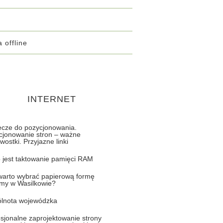
 offline
INTERNET
ecze do pozycjonowania.
cjonowanie stron – ważne
wostki. Przyjazne linki
o jest taktowanie pamięci RAM
warto wybrać papierową formę
amy w Wasilkowie?
lnota wojewódzka
sjonalne zaprojektowanie strony