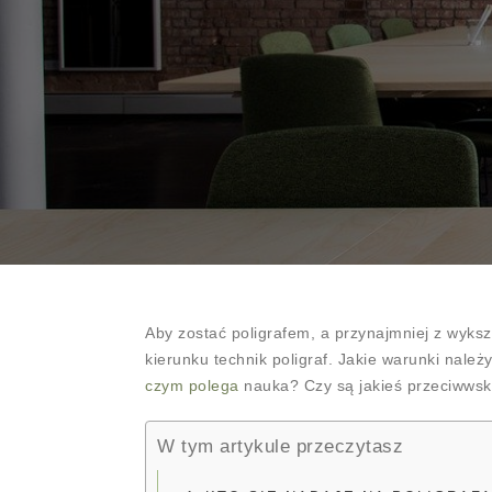
Aby zostać poligrafem, a przynajmniej z wyksz
kierunku technik poligraf. Jakie warunki należ
czym polega
nauka? Czy są jakieś przeciwws
W tym artykule przeczytasz