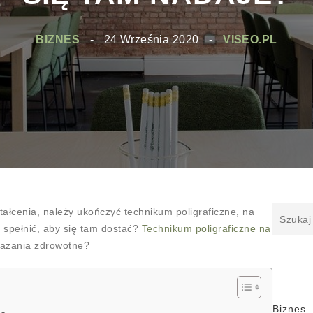
BIZNES
-
24 Września 2020
-
VISEO.PL
tałcenia, należy ukończyć technikum poligraficzne, na
y spełnić, aby się tam dostać?
Technikum poligraficzne na
kazania zdrowotne?
Biznes