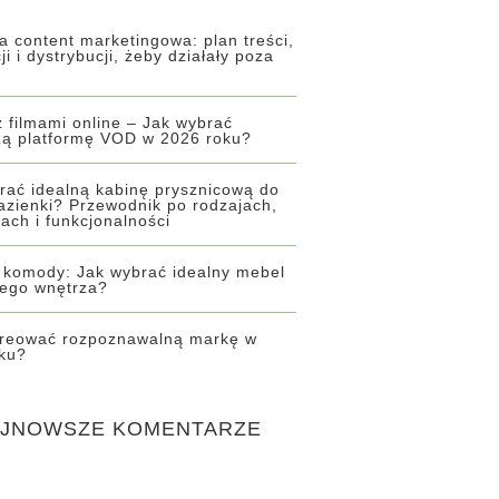
ia content marketingowa: plan treści,
ji i dystrybucji, żeby działały poza
z filmami online – Jak wybrać
zą platformę VOD w 2026 roku?
rać idealną kabinę prysznicową do
łazienki? Przewodnik po rodzajach,
łach i funkcjonalności
 komody: Jak wybrać idealny mebel
ego wnętrza?
reować rozpoznawalną markę w
ku?
JNOWSZE KOMENTARZE