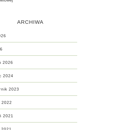
netowej
ARCHIWA
026
26
ń 2026
c 2024
rnik 2023
ń 2022
ń 2021
d 2021