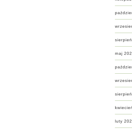
paździe
wrzesie
sierpie
maj 20
paździe
wrzesie
sierpie
kwiecie
luty 20