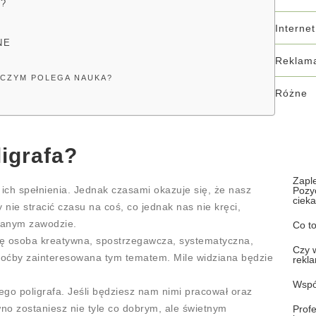
?
Internet
NE
Reklama
 CZYM POLEGA NAUKA?
Różne
ligrafa?
Zapl
ich spełnienia. Jednak czasami okazuje się, że nasz
Pozy
cieka
nie stracić czasu na coś, co jednak nas nie kręci,
 danym zawodzie.
Co t
i się osoba kreatywna, spostrzegawcza, systematyczna,
Czy 
hoćby zainteresowana tym tematem. Mile widziana będzie
rekl
Wspó
ego poligrafa. Jeśli będziesz nam nimi pracował oraz
no zostaniesz nie tyle co dobrym, ale świetnym
Profe