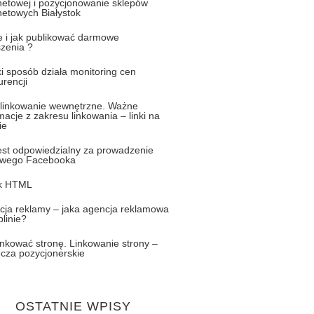
netowej i pozycjonowanie sklepów
netowych Białystok
e i jak publikować darmowe
szenia ?
i sposób działa monitoring cen
rencji
linkowanie wewnętrzne. Ważne
macje z zakresu linkowania – linki na
ie
jest odpowiedzialny za prowadzenie
owego Facebooka
k HTML
cja reklamy – jaka agencja reklamowa
linie?
inkować stronę. Linkowanie strony –
ecza pozycjonerskie
OSTATNIE WPISY