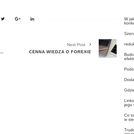
W jak
konku
Szero
reduk
Next Post
APOBIEGAĆ NOWOTWOROM U MĘŻCZYZN?
CENNA WIEDZA O FOREXIE
Budo
efek
Pods
Doda
Gdzi
Link
jego 
Co t
w sie
Trud