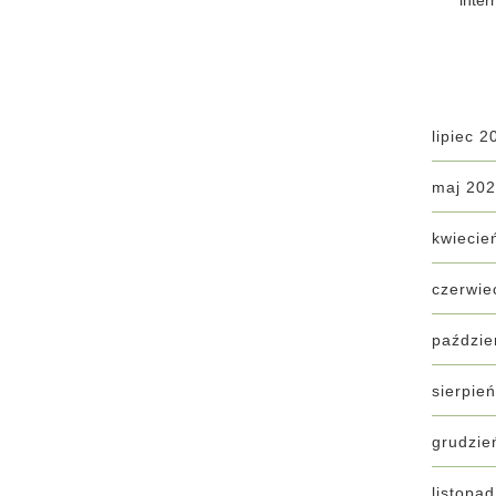
inter
lipiec 2
maj 20
kwiecie
czerwie
paździe
sierpie
grudzie
listopa