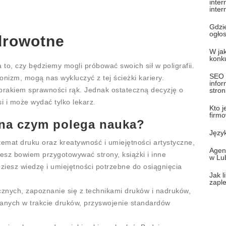
inter
inter
Gdzi
ogło
drowotne
W jak
konku
 to, czy będziemy mogli próbować swoich sił w poligrafii.
SEO 
onizm, mogą nas wykluczyć z tej ścieżki kariery.
infor
rakiem sprawności rąk. Jednak ostateczną decyzję o
stron
 i może wydać tylko lekarz.
Kto 
firm
 na czym polega nauka?
Języ
 temat druku oraz kreatywność i umiejętności artystyczne,
Agen
sz bowiem przygotowywać strony, książki i inne
w Lub
ziesz wiedzę i umiejętności potrzebne do osiągnięcia
Jak l
zapl
cznych, zapoznanie się z technikami druków i nadruków,
anych w trakcie druków, przyswojenie standardów