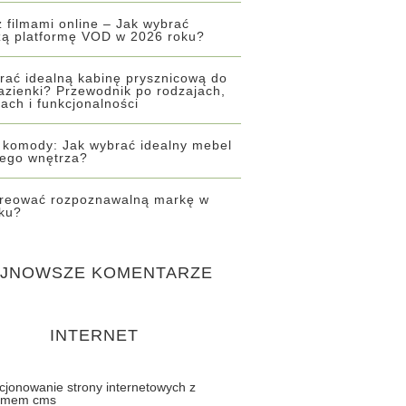
z filmami online – Jak wybrać
zą platformę VOD w 2026 roku?
rać idealną kabinę prysznicową do
łazienki? Przewodnik po rodzajach,
łach i funkcjonalności
 komody: Jak wybrać idealny mebel
ego wnętrza?
reować rozpoznawalną markę w
ku?
JNOWSZE KOMENTARZE
INTERNET
cjonowanie strony internetowych z
emem cms