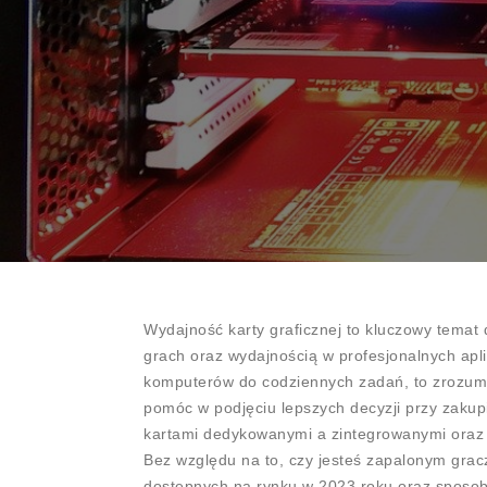
Wydajność karty graficznej to kluczowy temat 
grach oraz wydajnością w profesjonalnych apli
komputerów do codziennych zadań, to zrozumien
pomóc w podjęciu lepszych decyzji przy zakup
kartami dedykowanymi a zintegrowanymi oraz 
Bez względu na to, czy jesteś zapalonym grac
dostępnych na rynku w 2023 roku oraz sposob