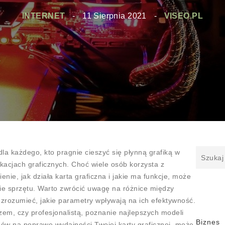
INTERNET
-
11 Sierpnia 2021
-
VISEO.PL
dla każdego, kto pragnie cieszyć się płynną grafiką w
kacjach graficznych. Choć wiele osób korzysta z
ie, jak działa karta graficzna i jakie ma funkcje, może
ie sprzętu. Warto zwrócić uwagę na różnice między
zrozumieć, jakie parametry wpływają na ich efektywność.
zem, czy profesjonalistą, poznanie najlepszych modeli
Biznes
ów na poprawę wydajności Twojej karty graficznej, może