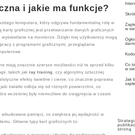
Inte
iczna i jakie ma funkcje?
Skrót
żdego komputera, który odgrywa fundamentalną rolę w
Zaple
w sie
ą karty graficznej jest przetwarzanie danych graficznych
ć wyświetlane na monitorze. Dzięki niej użytkownicy mogą
Ogło
darm
 pracy z programami graficznymi, przeglądania
mputerowe.
Kodo
Co t
e mają znacznie szersze możliwości niż te sprzed kilku
w sie
gii, takich jak
ray tracing
, czy algorytmy sztucznej
alistyczne efekty świetlne i cienie, co znacznie poprawia
Jak l
zapl
jaki światło odbija się od różnych powierzchni, co
óre wcześniej były niemożliwe do osiągnięcia w czasie
, wbudowane pamięci, co zwiększa jej wydajność w
Strateg
emu. Główne typy kart graficznych to:
publikac
stroną
 wbudowane w procesor i idealne do podstawowych