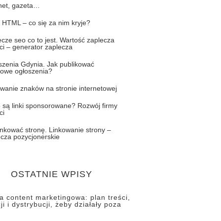
rnet, gazeta…
 HTML – co się za nim kryje?
cze seo co to jest. Wartość zaplecza
ci – generator zaplecza
szenia Gdynia. Jak publikować
owe ogłoszenia?
wanie znaków na stronie internetowej
o są linki sponsorowane? Rozwój firmy
ci
inkować stronę. Linkowanie strony –
ecza pozycjonerskie
OSTATNIE WPISY
ia content marketingowa: plan treści,
ji i dystrybucji, żeby działały poza