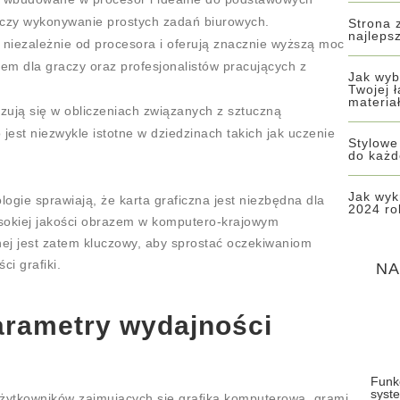
u czy wykonywanie prostych zadań biurowych.
Strona 
najleps
 niezależnie od procesora i oferują znacznie wyższą moc
rem dla graczy oraz profesjonalistów pracujących z
Jak wyb
Twojej 
materia
izują się w obliczeniach związanych z sztuczną
 jest niezwykle istotne w dziedzinach takich jak uczenie
Stylowe
do każd
Jak wyk
gie sprawiają, że karta graficzna jest niezbędna dla
2024 ro
ysokiej jakości obrazem w komputero-krajowym
nej jest zatem kluczowy, aby sprostać oczekiwaniom
i grafiki.
NA
arametry wydajności
Funk
syst
 użytkowników zajmujących się grafiką komputerową, grami