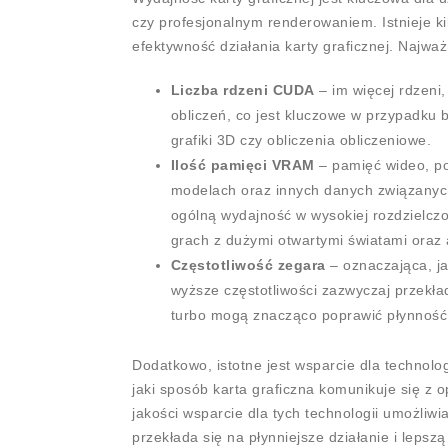
czy profesjonalnym renderowaniem. Istnieje k
efektywność działania karty graficznej. Najważ
Liczba rdzeni CUDA
– im więcej rdzeni
obliczeń, co jest kluczowe w przypadku 
grafiki 3D czy obliczenia obliczeniowe.
Ilość pamięci VRAM
– pamięć wideo, po
modelach oraz innych danych związanych
ogólną wydajność w wysokiej rozdzielcz
grach z dużymi otwartymi światami oraz 
Częstotliwość zegara
– oznaczająca, j
wyższe częstotliwości zazwyczaj przekład
turbo mogą znacząco poprawić płynność
Dodatkowo, istotne jest wsparcie dla technolog
jaki sposób karta graficzna komunikuje się 
jakości wsparcie dla tych technologii umożliwia
przekłada się na płynniejsze działanie i lepsz