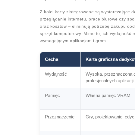
Z kolei karty zintegrowane są wystarczające 
przeglądanie internetu, prace biurowe czy spo
oraz kosztów – eliminują potrzebę zakupu doda
sprzęt komputerowy. Mimo to, ich wydajność ma
wymagającym aplikacjom i grom.
Cecha
Karta graficzna dedyk
Wydajność
Wysoka, przeznaczona do
profesjonalnych aplikacji
Pamięć
Własna pamięć VRAM
Przeznaczenie
Gry, projektowanie, edyc