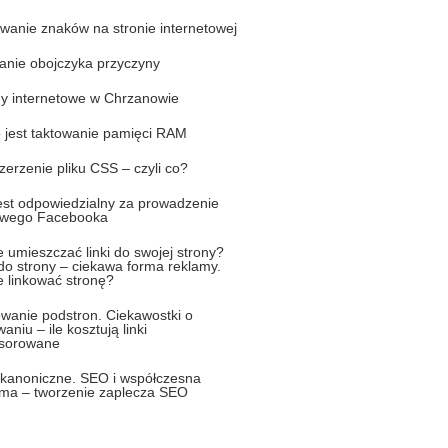
wanie znaków na stronie internetowej
anie obojczyka przyczyny
ny internetowe w Chrzanowie
o jest taktowanie pamięci RAM
erzenie pliku CSS – czyli co?
jest odpowiedzialny za prowadzenie
owego Facebooka
 umieszczać linki do swojej strony?
do strony – ciekawa forma reklamy.
e linkować stronę?
owanie podstron. Ciekawostki o
waniu – ile kosztują linki
sorowane
i kanoniczne. SEO i współczesna
ama – tworzenie zaplecza SEO