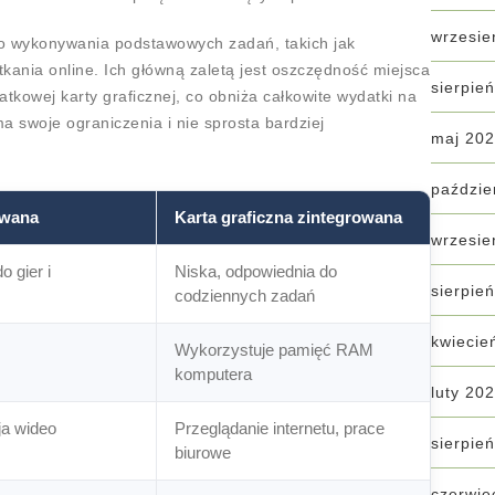
wrzesie
do wykonywania podstawowych zadań, takich jak
tkania online. Ich główną zaletą jest oszczędność miejsca
sierpie
tkowej karty graficznej, co obniża całkowite wydatki na
 swoje ograniczenia i nie sprosta bardziej
maj 20
paździe
owana
Karta graficzna zintegrowana
wrzesie
 gier i
Niska, odpowiednia do
sierpie
codziennych zadań
kwiecie
Wykorzystuje pamięć RAM
komputera
luty 20
ja wideo
Przeglądanie internetu, prace
sierpie
biurowe
czerwie