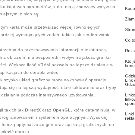
ilka istotnych parametrów, które mają znaczący wpływ na
Kodo
niejszymi z nich są:
Złam
, tym karta może przetwarzać więcej równoległych
Stro
bardziej wymagających zadań, takich jak renderowanie
Co t
trzebna do przechowywania informacji o teksturach,
Rozsz
 z obrazem, ma bezpośredni wpływ na jakość grafiki i
Kto 
ości. Większa ilość VRAM pozwala na lepsze działanie w
firm
aplikacjach do obróbki wideo.
Gdzie
ak szybko układ graficzny może wykonywać operacje,
Link 
Gdzi
ają się na lepszą wydajność, stałe taktowanie oraz tryby
 działania podczas intensywnego użytkowania.
Link
linko
spon
ii takich jak
DirectX
oraz
OpenGL
, które determinują, w
Link
z oprogramowaniem i systemem operacyjnym. Wysokiej
rekl
 lepszą optymalizację gier oraz aplikacji graficznych, co
ą jakość obrazu.