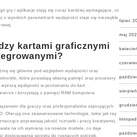
i gry i aplikacje stają się coraz bardziej wymagające, co
ej o wysokich parametrach wydajności staje się niezwykle
lipiec 2
rowej.
maj 20
dzy kartami graficznymi
kwiecie
tegrowanymi?
czerwie
żnią się głównie pod względem wydajności oraz
paździe
dnostki, które posiadają własną pamięć oraz procesory
e wyższą wydajność w porównaniu do kart
sierpie
esorze i korzystają z pamięci RAM komputera.
grudzie
ązaniem dla graczy oraz profesjonalistów zajmujących
D. Oferują one zaawansowane technologie, takie jak ray
listopa
 znacząco poprawiają jakość rozrywki i pracy kreatywnej.
zwala na ich wymianę na nowsze modele, co daje
paździe
ść dostosowania sprzętu do rosnących potrzeb.