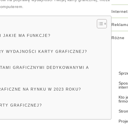
komputerem.
Internet
Reklama
I JAKIE MA FUNKCJE?
Różne
RY WYDAJNOŚCI KARTY GRAFICZNEJ?
RTAMI GRAFICZNYMI DEDYKOWANYMI A
Sprz
Spos
inte
RAFICZNE NA RYNKU W 2023 ROKU?
Kto 
firm
RTY GRAFICZNEJ?
Stro
Proje