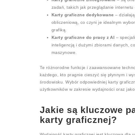
zadań, takich jak przeglądanie internet
Karty graficzne dedykowane
– działają
obliczeniową, co czyni je idealnym wybo
grafiką.
Karty graficzne do pracy z AI
– specjal
inteligencją i dużymi zbiorami danych, co
maszynowe.
Te różnorodne funkcje i zaawansowane technolo
każdego, kto pragnie cieszyć się płynnym i w
środowisku. Wybór odpowiedniej karty graficz
użytkowników w zakresie wydajności oraz jakośc
Jakie są kluczowe p
karty graficznej?
Wydajność karty graficznej jest kluczowa dla