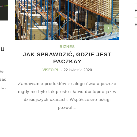
R
0
BIZNES
KU
JAK SPRAWDZIĆ, GDZIE JEST
PACZKA?
-
VISEO.PL
22 kwietnia 2020
łe
isać
Zamawianie produktów z całego świata jeszcze
...
nigdy nie było tak proste i łatwo dostępne jak w
dzisiejszych czasach. Współczesne usługi
pozwal...