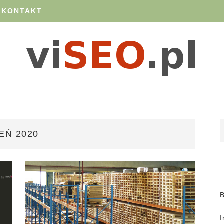
 KONTAKT
EŃ 2020
B
I