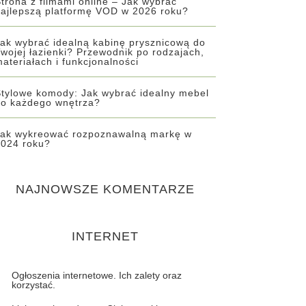
trona z filmami online – Jak wybrać
ajlepszą platformę VOD w 2026 roku?
ak wybrać idealną kabinę prysznicową do
wojej łazienki? Przewodnik po rodzajach,
ateriałach i funkcjonalności
tylowe komody: Jak wybrać idealny mebel
do każdego wnętrza?
Jak wykreować rozpoznawalną markę w
2024 roku?
NAJNOWSZE KOMENTARZE
INTERNET
Ogłoszenia internetowe. Ich zalety oraz
korzystać.