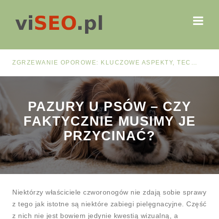
ZGRZEWANIE OPOROWE: KLUCZOWE ASPEKTY, TECHNOLOGIE I ZASTOSOWANIA
PAZURY U PSÓW – CZY
FAKTYCZNIE MUSIMY JE
PRZYCINAĆ?
Niektórzy właściciele czworonogów nie zdają sobie sprawy
z tego jak istotne są niektóre zabiegi pielęgnacyjne. Część
z nich nie jest bowiem jedynie kwestią wizualną, a