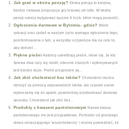
Jak grać w ekstra pensję?
Ekstra pensja to kolejna,
bardzo ciekawa propozycja gry losowej od lotto. W ekstra
pensji należy wytypować łącznie 6 liczb, które mogą pozwolić...
Ogłoszenia darmowe w Bytomiu- gdzie?
Wiele
sytuacji oraz zadań w naszym życiu wymaga ogłoszenia tego,
poinformowania o tym, a wszystko oczywiście ma na celu to,
aby dotrzeć...
Piękne pieśni
Katolicy uwielbiają pieśni, mówi się, że kto
śpiewa dwa razy się modli, obecnie znanych i wykonywanych
jest bardzo dużo. Pieśni przypisane są...
Jak zbić cholesterol bez leków?
Cholesterol można
obniżyć za pomocą odpowiednich leków, ale czasem zanim
wybierzemy się do apteki, powinniśmy przetestować domowe
sposoby. Cholesterol jak zbić bez...
Produkty z kwasem pantotenowym
Nazwa kwasu
pantotenowego nie jest przypadkowa. Pochodzi od greckiego
słowa oznaczającego 'wszechobecny’ i można powiedzieć, że