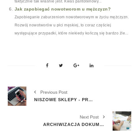
faktycznie tak właśnie jest. Kwas pantotenowy...
Jak zapobiegać nowotworom u mężczyzn?
Zapobieganie zaburzeniom nowotworowym w życiu mężczyzn.
Rozwój nowotworów u płci męskiej, to coraz częściej
występujące przypadki, które niekiedy kończą się bardzo źle...
Previous Post
NISZOWE SKLEPY - PRZYSZŁOŚĆ HANDLU INTERNETOWEGO?
Next Post
ARCHIWIZACJA DOKUMENTACJI, Z CZYM TO POWIĄZAĆ?