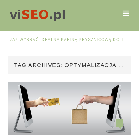
2026 ROKU?
JAK WYBRAĆ IDEALNĄ KABINĘ PRYSZNICOWĄ DO TWOJEJ ŁAZIENKI? PRZEWODNIK PO RODZAJACH, MATERIAŁACH I FUNKCJONALNOŚCI
TAG ARCHIVES: OPTYMALIZACJA SKLEPU PRESTASHOP
0