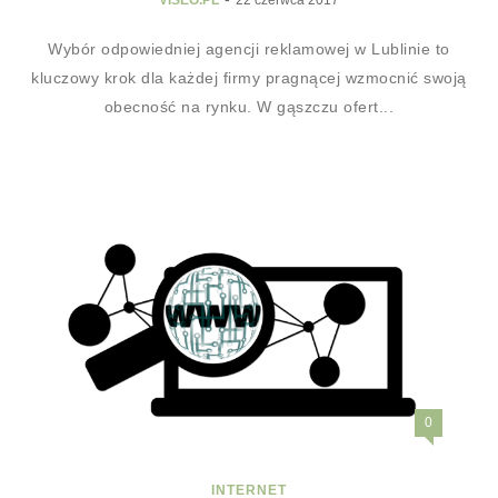
VISEO.PL
22 czerwca 2017
Wybór odpowiedniej agencji reklamowej w Lublinie to
kluczowy krok dla każdej firmy pragnącej wzmocnić swoją
obecność na rynku. W gąszczu ofert...
0
INTERNET